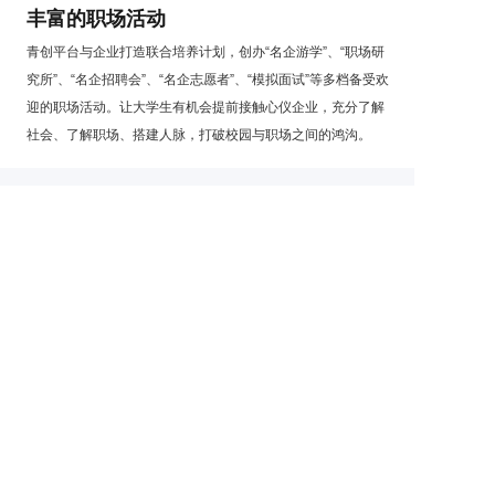
丰富的职场活动
青创平台与企业打造联合培养计划，创办“名企游学”、“职场研
究所”、“名企招聘会”、“名企志愿者”、“模拟面试”等多档备受欢
迎的职场活动。让大学生有机会提前接触心仪企业，充分了解
社会、了解职场、搭建人脉，打破校园与职场之间的鸿沟。
更多了解
青创与企业关系
实习就业绿色通道
Copyright © 2019-2024 杭州艾索教育科技有限公司 All rights reserved.
青年创业就业发展平台 版权所有
浙ICP备10212907号-8
浙公网安备33010602013769号