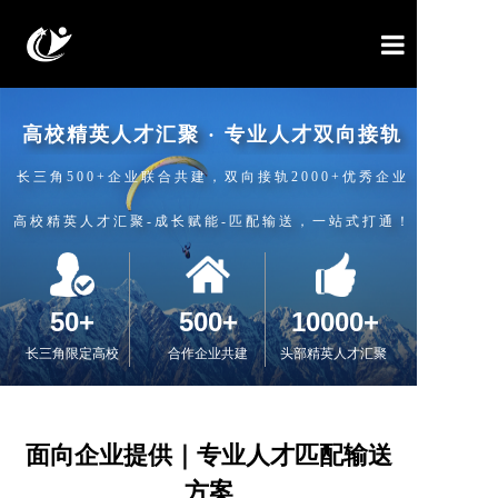
青创平台
高校精英人才汇聚 · 专业人才双向接轨
人才培养项目
长三角500+企业联合共建，双向接轨2000+优秀企业
校园精英平台
高校精英人才汇聚-成长赋能-匹配输送，一站式打通！
企业与企业资源板块
留学生平台
50+
500+
10000+
招生政策
长三角限定高校
合作企业共建
头部精英人才汇聚 
联系我们
面向企业提供｜专业人才匹配输送
方案