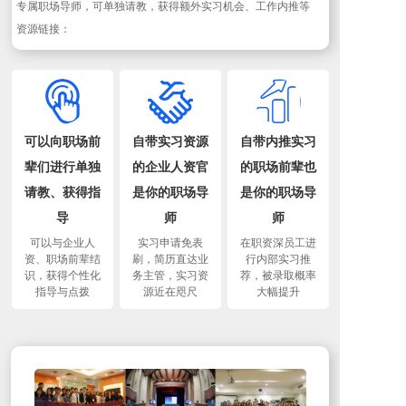
专属职场导师，可单独请教，获得额外实习机会、工作内推等
资源链接：
可以向职场前
自带实习资源
自带内推实习
辈们进行单独
的企业人资官
的职场前辈也
请教、获得指
是你的职场导
是你的职场导
导
师
师
可以与企业人
实习申请免表
在职资深员工进
资、职场前辈结
刷，简历直达业
行内部实习推
识，获得个性化
务主管，实习资
荐，被录取概率
指导与点拨
源近在咫尺
大幅提升