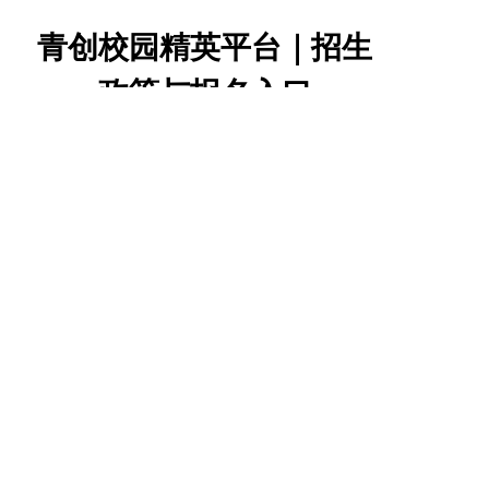
青创校园精英平台｜招生
政策与报名入口
招生政策
● 按合作企业要求，目前仅面向长三角地区50所本科院校开放
● 受提前汇聚周期限制，目前只招募大二（24级）本科生
● 参与圈子有实名身份审核，需吻合校园精英身份门槛要求
进一步了解项目情况、具体身份要求及参与流程，请扫码添加工作人员
进行咨询！