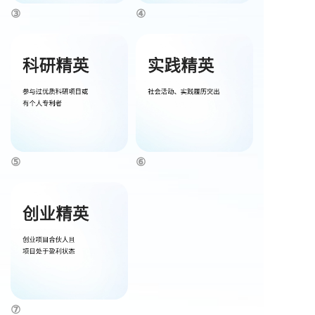
③
④
⑤
⑥
⑦